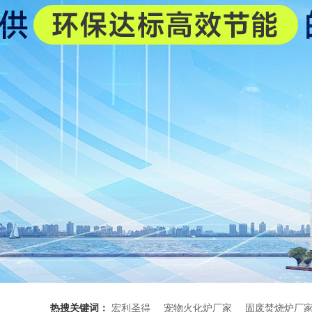
热搜关键词：
宏利圣得
宠物火化炉厂家
固废焚烧炉厂