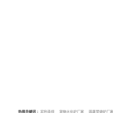
热搜关键词：
宏利圣得
宠物火化炉厂家
固废焚烧炉厂