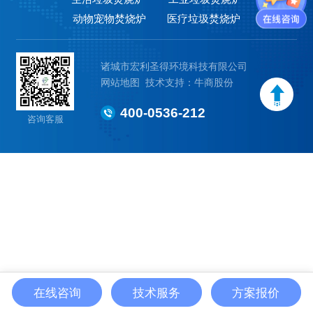
动物宠物焚烧炉
医疗垃圾焚烧炉
诸城市宏利圣得环境科技有限公司
网站地图
技术支持：牛商股份
400-0536-212
咨询客服
在线咨询
技术服务
方案报价
首 页
产品中心
工程案例
拨打电话