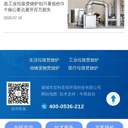
选工业垃圾焚烧炉别只看低价!3
个核心要点避开百万损失
2026-07-16
生活垃圾焚烧炉
工业垃圾焚烧炉
动物宠物焚烧炉
医疗垃圾焚烧炉
诸城市宏利圣得环境科技有限公司
网站地图
技术支持：牛商股份
400-0536-212
咨询客服
在线咨询
技术服务
方案报价