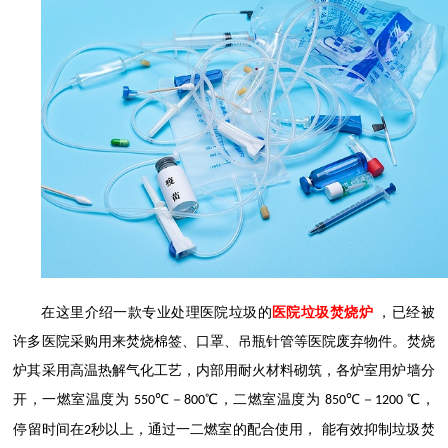
在这里介绍一款专业处理医院垃圾的
医院垃圾焚烧炉
，已经被
许多医院采购用来焚烧棉签、口罩、吊瓶针管等医院废弃物件。焚烧
炉其采用高温热解气化工艺，内部用耐火材料砌筑，各炉室用炉墙分
开，一燃室温度为
℃－
℃，二燃室温度为
℃－
℃，
550
800
850
1200
停留时间在
秒以上，通过一二燃室的配合使用，
能有效抑制垃圾焚
2