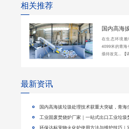
相关推荐
在生态环境脆
4099米的青
亟待攻克...
【
最新资讯