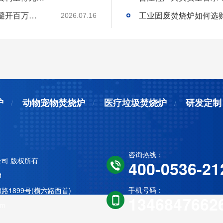
选工业垃圾焚烧炉别只看低价!3 个核心要点避开百万损失
工业固废焚烧炉如何选
2026.07.16
炉
动物宠物焚烧炉
医疗垃圾焚烧炉
研发定制
咨询热线：
司 版权所有
400-0536-21
1
手机号码：
1899号(横六路西首)
1346847662
om