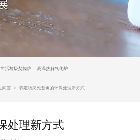
村生活垃圾焚烧炉
高温热解气化炉
见问答
养殖场病死畜禽的环保处理新方式
>
保处理新方式