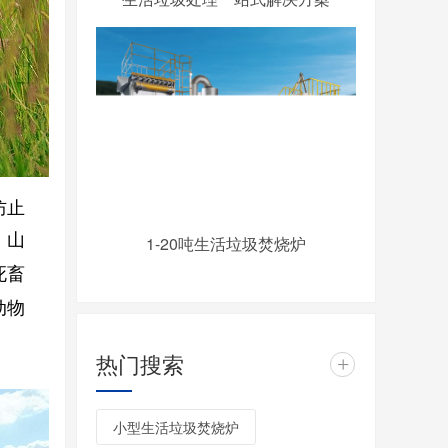
防止
。
山
1-20吨生活垃圾焚烧炉
死畜
动物
热门搜索
+
小型生活垃圾焚烧炉