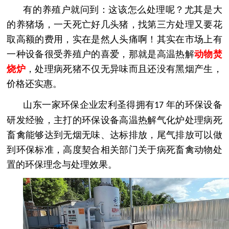
有的养殖户就问到：这该怎么处理呢？尤其是大
的养猪场，一天死亡好几头猪，找第三方处理又要花
取高额的费用，实在是然人头痛啊！其实在市场上有
一种设备很受养殖户的喜爱，那就是高温热解
动物焚
烧炉
，处理病死猪不仅无异味而且还没有黑烟产生，
价格还实惠。
山东一家环保企业宏利圣得拥有
年的环保设备
1
7
研发经验，主打的环保设备高温热解气化炉处理
病死
畜禽
能够达到无烟无味、达标排放，尾气排放可以做
到环保标准，高度契合相关部门关于
病死畜禽动物
处
置的环保理念与处理效果。