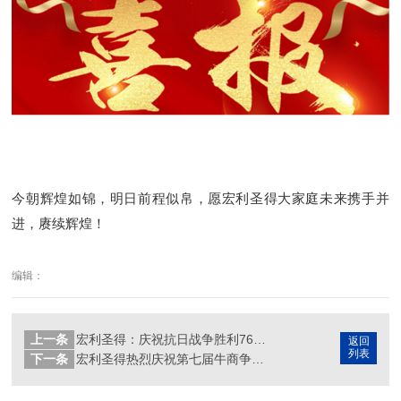
今朝辉煌如锦，明日前程似帛，愿宏利圣得大家庭未来携手并
进，赓续辉煌！
编辑：
上一条
宏利圣得：庆祝抗日战争胜利76周年
返回
列表
下一条
宏利圣得热烈庆祝第七届牛商争霸赛山东战区中期素质拓展圆满成功！