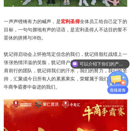
一声声铿锵有力的喊声，是
宏利圣得
全体员工给自己定下的
目标，一句句掷地有声的话语，是宏利圣得人不达目的誓不
罢休的拼搏与冲劲。
犹记得启动会上怀抱笃定信念的我们，犹记得殷红战绩上一
张张热情洋溢的笑脸，犹记得户外拓展训练中突破极限、并
可以介绍下你们的产品么？
肩前行的团队，犹记得我们的汗水，我们的努力，我们的坚
持，汇聚成今日所有人的累累果实，荣耀属于我们，所有在
牛商争霸赛中奋进的我们。