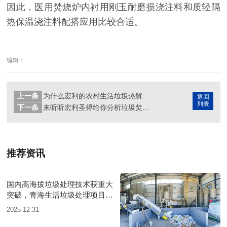
因此，医用焚烧炉内衬用刚玉耐磨损浇注料和质轻隔
热保温浇注料配搭应用比较合适。
编辑：
上一条
为什么宏利的农村生活垃圾热解气化炉这么受欢迎？
返回
列表
下一条
来听听宏利圣得给你分析垃圾焚烧炉行业的前景吧
推荐资讯
国内高海拔垃圾处理技术获重大
突破，青海生活垃圾处理项目树
行业新标杆
2025-12-31