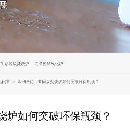
村生活垃圾焚烧炉
高温热解气化炉
见问答
宏利圣得工业固废焚烧炉如何突破环保瓶颈？
>
烧炉如何突破环保瓶颈？