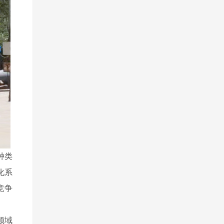
种类
化系
竞争
领域