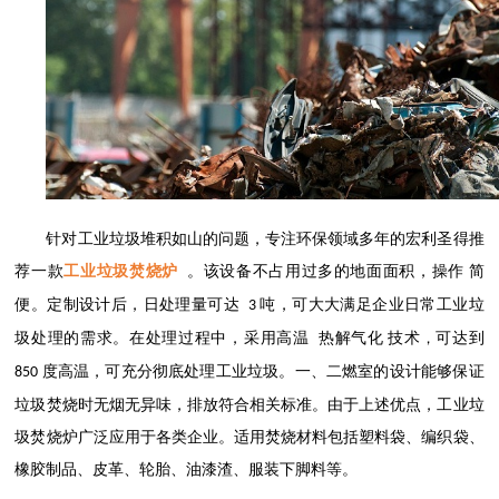
针对工业垃圾堆积如山的问题，专注环保领域多年的宏利圣得推
荐一款
工业垃圾焚烧炉
。该设备不占用过多的地面面积，操作
简
便。定制设计后，日处理量可达
吨，可大大满足企业日常工业垃
3
圾处理的需
求。
在处理过程中，采用高温
热解气化
技术
，
可达到
度高温，可充分彻底处理工业垃圾。一、二燃室的设计能够保证
850
垃圾焚烧时无烟无异味，排放符合相关标准。由于上述优点，工业垃
圾焚烧炉广泛应用于各类企业。适用焚烧材料包括塑料袋、编织袋、
橡胶制品、皮革、轮胎、油漆渣、服装下脚料等。