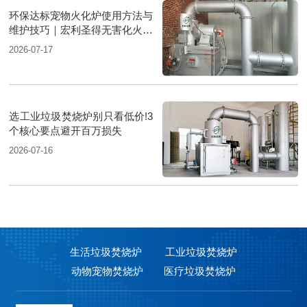
环保达标宠物火化炉使用方法与
维护技巧｜宏利圣得无害化火化
设备科普
2026-07-17
选工业垃圾焚烧炉别只看低价!3
个核心要点避开百万损失
2026-07-16
生活垃圾焚烧炉
工业垃圾焚烧炉
动物宠物焚烧炉
医疗垃圾焚烧炉