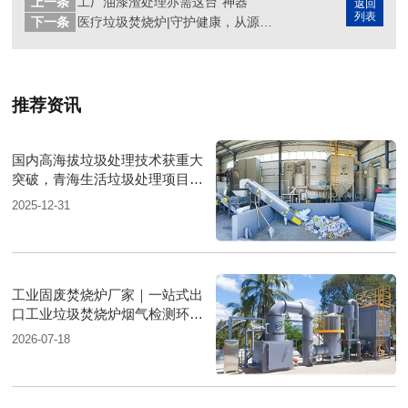
上一条
工厂油漆渣处理亦需这台“神器”
返回
列表
下一条
医疗垃圾焚烧炉|守护健康，从源头做起
推荐资讯
国内高海拔垃圾处理技术获重大
突破，青海生活垃圾处理项目树
行业新标杆
2025-12-31
工业固废焚烧炉厂家｜一站式出
口工业垃圾焚烧炉烟气检测环保
达标
2026-07-18