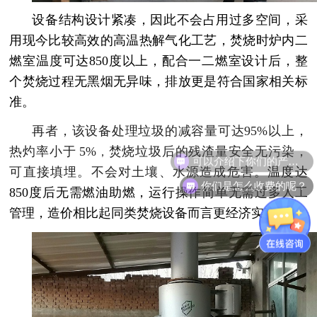
设备结构设计紧凑，因此不会占用过多空间，采
用现今比较高效的高温热解气化工艺，焚烧时炉内二
燃室温度可达
850
度以上，配合一二燃室设计后，整
个焚烧过程无黑烟无异味，排放更是符合国家相关标
准。
再者，该设备处理垃圾的减容量可达
95%
以上，
可以介绍下你们的产品么？
热灼率小于
5%
焚烧垃圾后的残渣量安全无污染，
，
可直接填埋。不会对土壤、水源造成危害。
温度达
你们是怎么收费的呢？
850
度后无需燃油助燃，运行操作简单无需过多人工
管理，造价相比起同类焚烧设备而言更经济实惠。