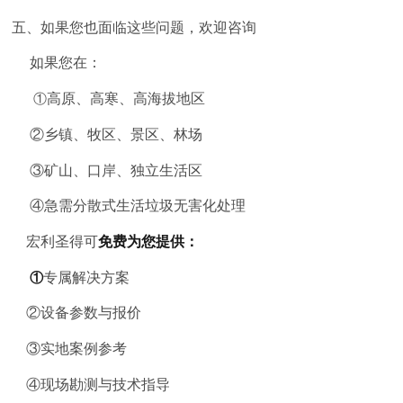
五、如果您也面临这些问题，欢迎咨询
如果您在：
①
高原、高寒、高海拔地区
②
乡镇、牧区、景区、林场
③
矿山、口岸、独立生活区
④
急需分散式生活垃圾无害化处理
宏利圣得可
免费为您提供：
①
专属解决方案
②
设备参数与报价
③
实地案例参考
④
现场勘测与技术指导