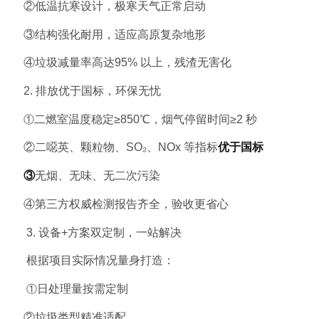
②
低温抗寒设计，极寒天气正常启动
③
结构强化耐用，适应高原复杂地形
④
垃圾减量率高达95% 以上，残渣无害化
2. 排放优于国标，环保无忧
①
二燃室温度稳定≥850℃，烟气停留时间≥2 秒
②
二噁英、颗粒物、SO₂、NOx 等指标
优于国标
③
无烟、无味、无二次污染
④
第三方权威检测报告齐全，验收更省心
3. 设备+方案双定制，一站解决
根据项目实际情况量身打造：
①
日处理量按需定制
②
垃圾类型精准适配