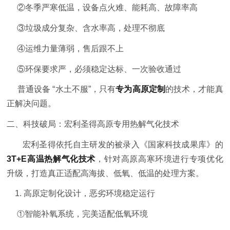
②
冬季严寒低温，设备点火难、能耗高、故障率高
③
垃圾成分复杂、含水率高，处理不彻底
④
运维力量薄弱，售后跟不上
⑤
环保要求严，必须稳定达标、一次验收通过
普通设备 “水土不服”，只有
专为高原定制
的技术，才能真
正解决问题。
二、科技破局：宏利圣得高原专用热解气化技术
宏利圣得依托自主研发的被录入《国家科技成果库》的
3T+E高温热解气化技术
，针对高原高寒环境进行专项优化
升级，打造真正适配高海拔、低氧、低温的处理方案。
1. 高原定制化设计，恶劣环境稳定运行
①
智能补氧系统，完美适配低氧环境