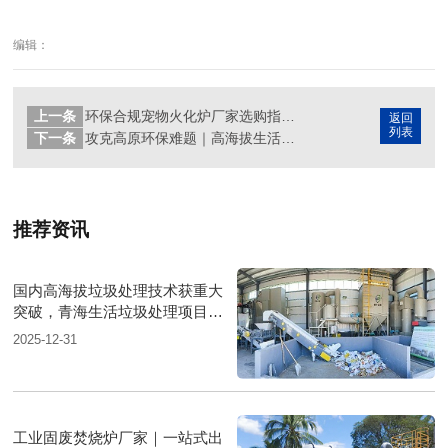
编辑：
上一条
环保合规宠物火化炉厂家选购指南-科学挑选靠谱供应商
返回
列表
下一条
攻克高原环保难题｜高海拔生活垃圾焚烧炉，低温低氧环境依旧稳定达标
推荐资讯
国内高海拔垃圾处理技术获重大
突破，青海生活垃圾处理项目树
行业新标杆
2025-12-31
工业固废焚烧炉厂家｜一站式出