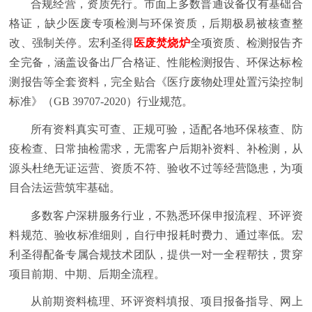
合规经营，资质先行。市面上多数普通设备仅有基础合
格证，缺少医废专项检测与环保资质，后期极易被核查整
改、强制关停。宏利圣得
医废焚烧炉
全项资质、检测报告齐
全完备，涵盖设备出厂合格证、性能检测报告、环保达标检
测报告等全套资料，完全贴合《医疗废物处理处置污染控制
标准》（GB 39707-2020）行业规范。
所有资料真实可查、正规可验，适配各地环保核查、防
疫检查、日常抽检需求，无需客户后期补资料、补检测，从
源头杜绝无证运营、资质不符、验收不过等经营隐患，为项
目合法运营筑牢基础。
多数客户深耕服务行业，不熟悉环保申报流程、环评资
料规范、验收标准细则，自行申报耗时费力、通过率低。宏
利圣得配备专属合规技术团队，提供一对一全程帮扶，贯穿
项目前期、中期、后期全流程。
从前期资料梳理、环评资料填报、项目报备指导、网上