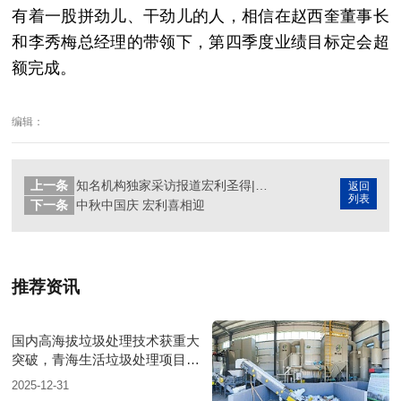
有着一股拼劲儿、干劲儿的人，相信在赵西奎董事长
和李秀梅总经理的带领下，第四季度业绩目标定会超
额完成。
编辑：
上一条
知名机构独家采访报道宏利圣得|高温热解气化炉处理垃圾更环保
返回
列表
下一条
中秋中国庆 宏利喜相迎
推荐资讯
国内高海拔垃圾处理技术获重大
突破，青海生活垃圾处理项目树
行业新标杆
2025-12-31