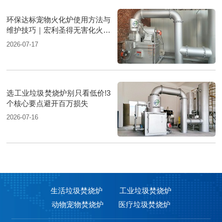
环保达标宠物火化炉使用方法与
维护技巧｜宏利圣得无害化火化
设备科普
2026-07-17
选工业垃圾焚烧炉别只看低价!3
个核心要点避开百万损失
2026-07-16
生活垃圾焚烧炉
工业垃圾焚烧炉
动物宠物焚烧炉
医疗垃圾焚烧炉