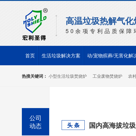
高温垃圾热解气化
50余项专利品质保障
首页
生活垃圾解决方案
动/宠物殡葬/无害化解
热搜关键词：
小型生活垃圾焚烧炉
工业废物焚烧炉
农
公司
动态
头 条