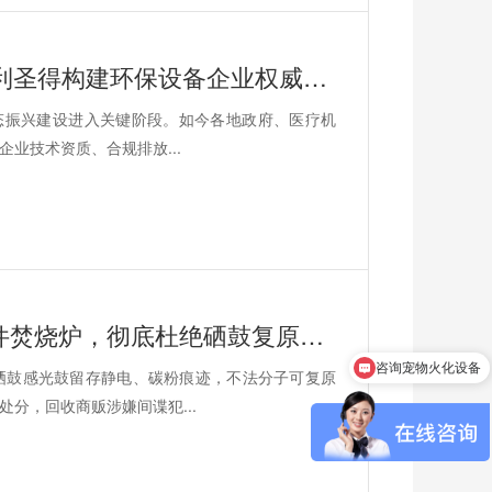
千项落地案例 + 国家级技术认证，宏利圣得构建环保设备企业权威信用背书
态振兴建设进入关键阶段。如今各地政府、医疗机
业技术资质、合规排放...
涉密载体销毁解决方案｜宏利圣得文件焚烧炉，彻底杜绝硒鼓复原泄密风险
咨询宠物火化设备
硒鼓感光鼓留存静电、碳粉痕迹，不法分子可复原
分，回收商贩涉嫌间谍犯...