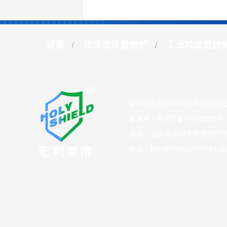
首页
生活垃圾焚烧炉
工业垃圾焚烧
诸城市宏利圣得环境科技有限公
备案号：
鲁ICP备14016825号-
地址：山东省诸城市开发区舜德路
邮箱：honglishengde@163.c
百度统计
友情链接：