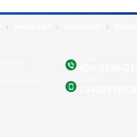
炉
动物宠物焚烧炉
医疗垃圾焚烧炉
研发定制
咨询热线：
司 版权所有
400-0536-21
1
手机号码：
1899号(横六路西首)
1346847662
om
医疗垃圾焚烧炉
动宠物焚烧炉
工业垃圾焚烧炉
生活垃圾焚烧炉