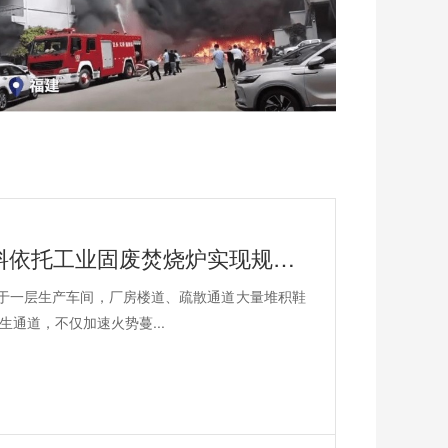
晋江鞋厂火灾安全警示：易燃鞋材废料依托工业固废焚烧炉实现规范化安全处置
于一层生产车间，厂房楼道、疏散通道大量堆积鞋
通道，不仅加速火势蔓...