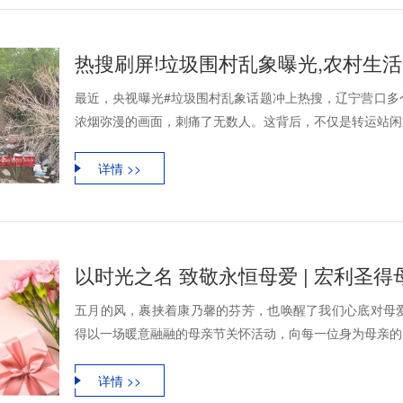
最近，央视曝光#垃圾围村乱象话题冲上热搜，辽宁营口多
浓烟弥漫的画面，刺痛了无数人。这背后，不仅是转运站闲置
详情 >>
以时光之名 致敬永恒母爱 | 宏利圣
五月的风，裹挟着康乃馨的芬芳，也唤醒了我们心底对母
得以一场暖意融融的母亲节关怀活动，向每一位身为母亲的员
详情 >>