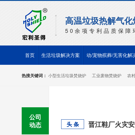
高温垃圾热解气化
50余项专利品质保障
首页
生活垃圾解决方案
动/宠物殡葬/无害化解
热搜关键词：
小型生活垃圾焚烧炉
工业废物焚烧炉
农
公司
动态
头 条