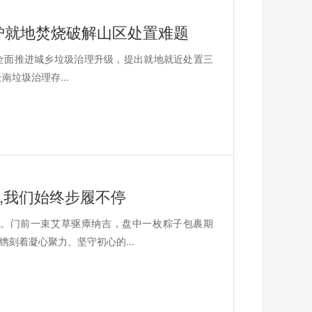
烧炉就地焚烧破解山区处置难题
将全面推进城乡垃圾治理升级，提出就地就近处置三
南垃圾治理存...
,我们始终步履不停
。门前一束艾草驱瘴纳吉，盘中一枚粽子包裹期
刻着凝心聚力、坚守初心的...