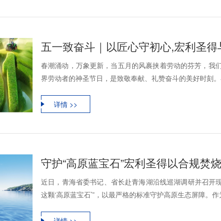
五一致奋斗｜以匠心守初心,宏利圣得
春潮涌动，万象更新，当五月的风裹挟着劳动的芬芳，我们迎
界劳动者的神圣节日，是致敬奉献、礼赞奋斗的美好时刻。在
详情 >>
守护“高原蓝宝石”宏利圣得以合规焚
近日，青海省委书记、省长赴青海湖沿线巡湖调研并召开现
这颗‘高原蓝宝石’”，以最严格的标准守护高原生态屏障。作为
详情 >>