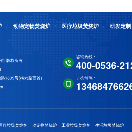
炉
动物宠物焚烧炉
医疗垃圾焚烧炉
研发定制
咨询热线：
司 版权所有
400-0536-21
1
手机号码：
1899号(横六路西首)
1346847662
om
医疗垃圾焚烧炉
动宠物焚烧炉
工业垃圾焚烧炉
生活垃圾焚烧炉