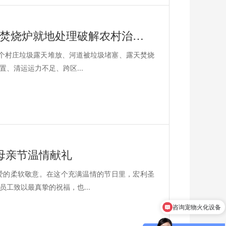
热搜刷屏!垃圾围村乱象曝光,农村生活焚烧炉就地处理破解农村治理难题
个村庄垃圾露天堆放、河道被垃圾堵塞、露天焚烧
、清运运力不足、跨区...
得母亲节温情献礼
爱的柔软敬意。在这个充满温情的节日里，宏利圣
工致以最真挚的祝福，也...
咨询宠物火化设备