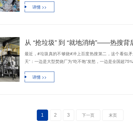
详情 >>
从 “抢垃圾” 到 “就地消纳”——热
最近，#垃圾真的不够烧#冲上百度热搜第二，这个看似矛
天”：一边是大型焚烧厂为“吃不饱”发愁，一边是全国超75%
详情 >>
1
2
3
下一页
末页