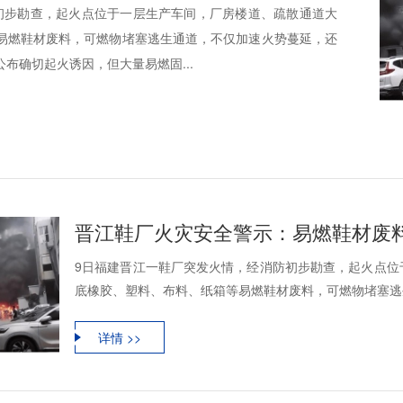
初步勘查，起火点位于一层生产车间，厂房楼道、疏散通道大
易燃鞋材废料，可燃物堵塞逃生通道，不仅加速火势蔓延，还
布确切起火诱因，但大量易燃固...
9日福建晋江一鞋厂突发火情，经消防初步勘查，起火点位
底橡胶、塑料、布料、纸箱等易燃鞋材废料，可燃物堵塞逃生
详情 >>