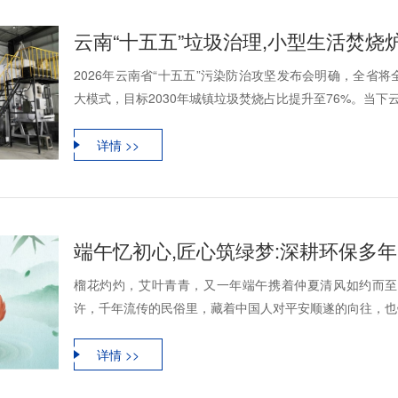
云南“十五五”垃圾治理,小型生活焚
2026年云南省“十五五”污染防治攻坚发布会明确，全省
大模式，目标2030年城镇垃圾焚烧占比提升至76%。当下云
详情 >>
端午忆初心,匠心筑绿梦:深耕环保多年
榴花灼灼，艾叶青青，又一年端午携着仲夏清风如约而至
许，千年流传的民俗里，藏着中国人对平安顺遂的向往，也镌
详情 >>